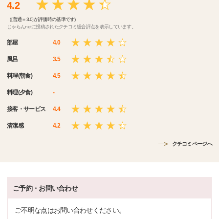
4.2
（[普通＝3.0]が評価時の基準です)
じゃらんnetに投稿されたクチコミ総合評点を表示しています。
部屋
4.0
風呂
3.5
料理(朝食)
4.5
料理(夕食)
-
接客・サービス
4.4
清潔感
4.2
クチコミページへ
ご予約・お問い合わせ
ご不明な点はお問い合わせください。