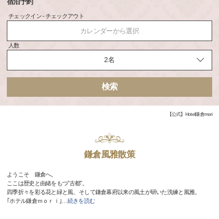
宿泊予約
チェックイン - チェックアウト
カレンダーから選択
人数
検索
【公式】Hotel鎌倉mori
鎌倉風雅散策
ようこそ 鎌倉へ。
ここは歴史と由緒をもつ”古都”。
四季折々を彩る花と緑と風、そして鎌倉幕府以来の風土が研いた洗練と風雅。
｢ホテル鎌倉ｍｏｒｉ｣
…
続きを読む