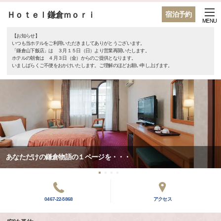
Ｈｏｔｅｌ鎌倉ｍｏｒｉ
宿泊予約
MENU
【お知らせ】
いつも当ホテルをご利用いただきましてありがとうございます。
「鎌倉山下飯店」は ３月１５日（日）より営業再開いたします。
ホテルの朝食は ４月３日（金）からのご提供となります。
いましばらくご不便をおかけいたします。ご理解のほどお願い申し上げます。
あなただけの鎌倉物語の１ページを・・・
0467-22-5868
アクセス