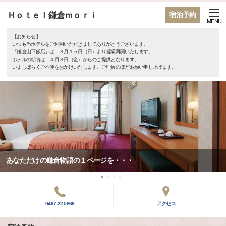
Ｈｏｔｅｌ鎌倉ｍｏｒｉ
宿泊予約
MENU
【お知らせ】
いつも当ホテルをご利用いただきましてありがとうございます。
「鎌倉山下飯店」は ３月１５日（日）より営業再開いたします。
ホテルの朝食は ４月３日（金）からのご提供となります。
いましばらくご不便をおかけいたします。ご理解のほどお願い申し上げます。
あなただけの鎌倉物語の１ページを・・・
0467-22-5868
アクセス