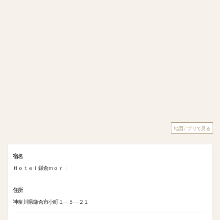
地図アプリで見る
宿名
Ｈｏｔｅｌ鎌倉ｍｏｒｉ
住所
神奈川県鎌倉市小町１―５―２１