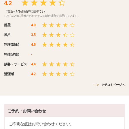
4.2
（[普通＝3.0]が評価時の基準です)
じゃらんnetに投稿されたクチコミ総合評点を表示しています。
部屋
4.0
風呂
3.5
料理(朝食)
4.5
料理(夕食)
-
接客・サービス
4.4
清潔感
4.2
クチコミページへ
ご予約・お問い合わせ
ご不明な点はお問い合わせください。