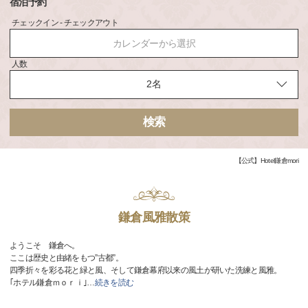
宿泊予約
チェックイン - チェックアウト
カレンダーから選択
人数
検索
【公式】Hotel鎌倉mori
鎌倉風雅散策
ようこそ 鎌倉へ。
ここは歴史と由緒をもつ”古都”。
四季折々を彩る花と緑と風、そして鎌倉幕府以来の風土が研いた洗練と風雅。
｢ホテル鎌倉ｍｏｒｉ｣
…
続きを読む